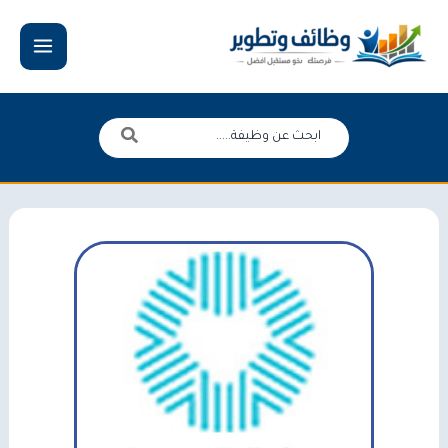
خطي
لى
لمحتوى
البحث
عن: